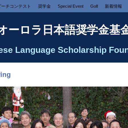
ピーチコンテスト
奨学金
Special Event
Golf
新着情報
オーロラ日本語奨学金基
ese Language Scholarship Foun
ring