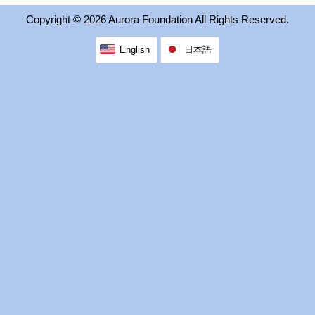
2026 出場高校生
Copyright ©
2026 Aurora Foundation All Rights Reserved.
English
日本語
2024 Results
2023 Results
2022 Results
2021 Results
2019 Winner
2019 Results
2018 Winners