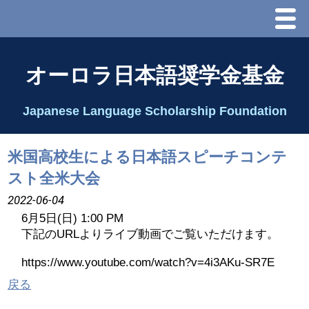
Menu
ホーム
オーロラ日本語奨学金基金
オーロラ基金とは？
Japanese Language Scholarship Foundation
理事長代行あいさつ
米国高校生による日本語スピーチコンテ
2025 理事会
スト全米大会
2022-06-04
2026 Schedule & Programs
6月5日(日) 1:00 PM
下記のURLよりライブ動画でご覧いただけます。
スピーチコンテスト
https://www.youtube.com/watch?v=4i3AKu-SR7E
戻る
Speech Contest Information 2024