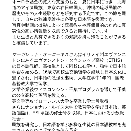
オーロラ基金の寛大な支援のもと、夏に日本に行き、北海
2026 出場高校生
道のアイヌ民族、東京の在日韓国人、沖縄の琉球民族の
歴史やその人生経験などを研究する予定です。この旅を通
して、自らの熟練度維持に必要な日本語を復習でき、
2024 Results
写真や動画の撮影によって読書教材や評価目的のために真
実性の高い情報源を収集できると期待しています。
また生徒と共有できる多くの知識を持ち帰ることができる
2023 Results
と確信しています。
マーガレット・オーコーネルさん
はイリノイ州エヴァンス
2022 Results
トンにあるエヴァンストン・タウンシップ高校（ETHS）
の日本語教師。高校生として同校に在学中、独学で日本語
学習を始める。16歳で高校生交換留学を経験し日本文化に
2021 Results
魅了され、日本語の勉強を継続。大学在学中1年間、国際
基督教大学で留学。
2019 Winner
大学卒業後ウィスコンシン・千葉プログラムを通して千葉
の公立高校で英語を教える。
英文学専攻でローレンス大学を卒業し学士号取得。
2019 Results
さらにナショナル・ルイス大学で教育学を学び日本語、英
語(国語)、ESL承認の修士号を取得。日本における少数派
社会・
2018 Winners
民族を研究し、日本語を学ぶ多様な生徒の日本語教材を充
実させるために奨学金を使う予定。