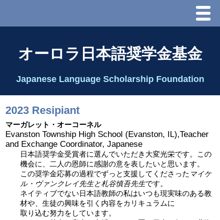
Menu
ホーム
オーロラ日本語奨学金基金
オーロラ基金とは？
Japanese Language Scholarship Foundation
理事長代行あいさつ
2023 Resipiant
2025 理事会
マーガレット・オーコーネル
Evanston Township High School (Evanston, IL),Teacher
and Exchange Coordinator, Japanese
2026 Schedule & Programs
日本語奨学金受賞者に選んでいただき大変光栄です。この
機会に、二人の恩師に感謝の意を表したいと思います。
この奨学金応募の過程でずっと支援してくださった
マイケ
スピーチコンテスト
ル・ヴァンクレイ先生と札谷慎吾先生
です。
ネイティブでない日本語教師の私はいつも現実味のある教
材や、生徒の興味を引く内容をカリキュラムに
Speech Contest Information 2024
取り込む努力をしています。