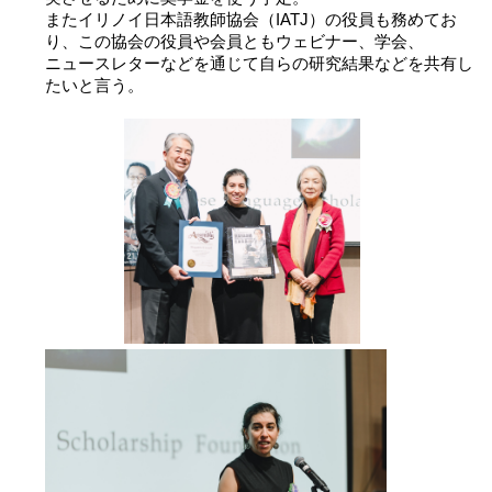
またイリノイ日本語教師協会（IATJ）の役員も務めてお
2017 Winners
り、この協会の役員や会員ともウェビナー、学会、
ニュースレターなどを通じて自らの研究結果などを共有し
たいと言う。
2016 Winners
2015 Winners
2014 Winners
2014 Results
2013 Results
奨学金
2023 Resipiant