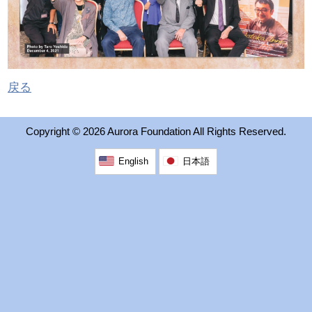
2026 出場高校生
2024 Results
戻る
2023 Results
Copyright ©
2026 Aurora Foundation All Rights Reserved.
2022 Results
English
日本語
2021 Results
2019 Winner
2019 Results
2018 Winners