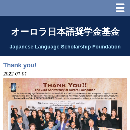
Menu
ホーム
オーロラ日本語奨学金基金
オーロラ基金とは？
Japanese Language Scholarship Foundation
理事長代行あいさつ
Thank you!
2025 理事会
2022-01-01
2026 Schedule & Programs
スピーチコンテスト
Speech Contest Information 2024