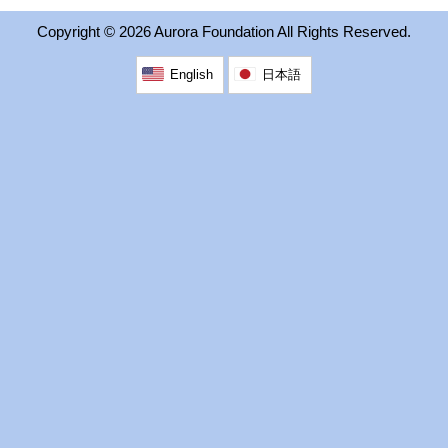
2026 出場高校生
Copyright ©
2026 Aurora Foundation All Rights Reserved.
English
日本語
2024 Results
2023 Results
2022 Results
2021 Results
2019 Winner
2019 Results
2018 Winners