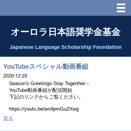
Menu
ホーム
オーロラ日本語奨学金基金
オーロラ基金とは？
Japanese Language Scholarship Foundation
理事長代行あいさつ
YouTubeスペシャル動画番組
2025 理事会
2020-12-20
Season's Greetings-Stay Togerther－
2026 Schedule & Programs
YouTube動画番組が配信開始
下記のリンクからご覧ください。
スピーチコンテスト
https://youtu.be/ws9pmGuZXwg
戻る
Speech Contest Information 2024