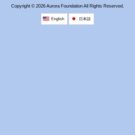
Copyright ©
2026 Aurora Foundation All Rights Reserved.
2026 出場高校生
English
日本語
2024 Results
2023 Results
2022 Results
2021 Results
2019 Winner
2019 Results
2018 Winners