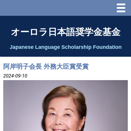
Menu
ホーム
オーロラ日本語奨学金基金
オーロラ基金とは？
Japanese Language Scholarship Foundation
理事長代行あいさつ
阿岸明子会長 外務大臣賞受賞
2025 理事会
2024-09-10
2026 Schedule & Programs
スピーチコンテスト
Speech Contest Information 2024