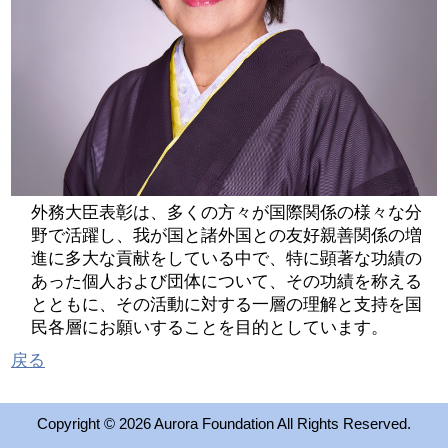
2026 出場高校生
2024 Results
2023 Results
2022 Results
外務大臣表彰は、多くの方々が国際関係の様々な分
野で活躍し、我が国と諸外国との友好親善関係の増
2021 Results
進に多大な貢献をしている中で、特に顕著な功績の
あった個人および団体について、その功績を称える
とともに、その活動に対する一層の理解と支持を国
2019 Winner
民各層にお願いすることを目的としています。
戻る
2019 Results
2018 Winners
Copyright ©
2026 Aurora Foundation All Rights Reserved.