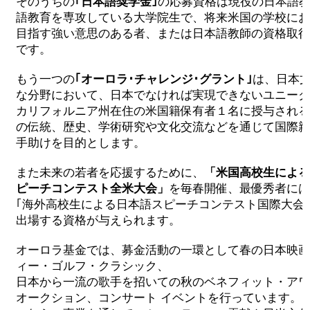
そのうちの
｢日本語奨学金｣
の応募資格は現役の日本語
語教育を専攻している大学院生で、将来米国の学校にお
2026 出場高校生
目指す強い意思のある者、または日本語教師の資格取得
です。
2024 Results
もう一つの
｢オーロラ･チャレンジ･グラント｣
は、日本
な分野において、日本でなければ実現できないユニーク
2023 Results
カリフォルニア州在住の米国籍保有者１名に授与される
の伝統、歴史、学術研究や文化交流などを通じて国際親
2022 Results
手助けを目的とします。
また未来の若者を応援するために、
「米国高校生による
2021 Results
ピーチコンテスト全米大会」
を毎春開催、最優秀者には
｢海外高校生による日本語スピーチコンテスト国際大会
2019 Winner
出場する資格が与えられます。
オーロラ基金では、募金活動の一環として春の日本映画
2019 Results
ィー・ゴルフ・クラシック、
日本から一流の歌手を招いての秋のベネフィット・アワ
2018 Winners
オークション、コンサート イベントを行っています。