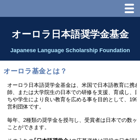
Menu
ホーム
オーロラ日本語奨学金基金
オーロラ基金とは？
Japanese Language Scholarship Foundation
理事長代行あいさつ
オーロラ基金とは？
2025 理事会
オーロラ日本語奨学金基金は、米国で日本語教育に携わ
師、または大学院生の日本での研修を支援、育成し、日
2026 Schedule & Programs
ちや学生により良い教育を広める事を目的として、199
営利団体です。
スピーチコンテスト
毎年、2種類の奨学金を授与し、受賞者は日本での数ヶ
ことができます。
Speech Contest Information 2024