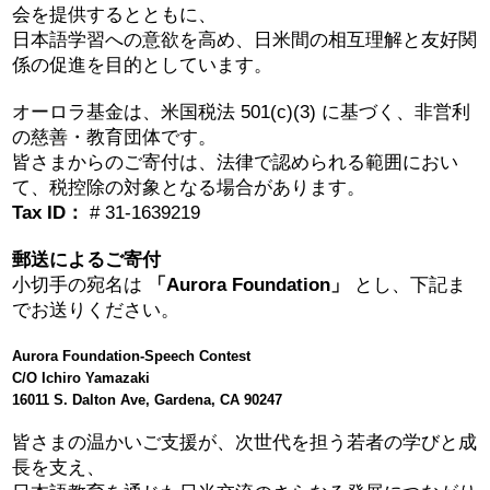
会を提供するとともに、
2026 出場高校生
日本語学習への意欲を高め、日米間の相互理解と友好関
係の促進を目的としています。
2024 Results
オーロラ基金は、米国税法 501(c)(3) に基づく、非営利
の慈善・教育団体です。
2023 Results
皆さまからのご寄付は、法律で認められる範囲におい
て、税控除の対象となる場合があります。
2022 Results
Tax ID：
# 31-1639219
郵送によるご寄付
2021 Results
小切手の宛名は
「Aurora Foundation」
とし、下記ま
でお送りください。
2019 Winner
Aurora Foundation-Speech Contest
C/O Ichiro Yamazaki
2019 Results
16011 S. Dalton Ave, Gardena, CA 90247
皆さまの温かいご支援が、次世代を担う若者の学びと成
2018 Winners
長を支え、