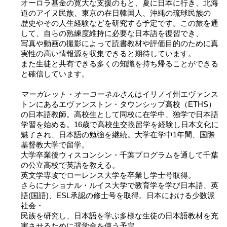
オーロラ基金の寛大な支援のもと、夏に日本に行き、北海
2026 出場高校生
道のアイヌ民族、東京の在日韓国人、沖縄の琉球民族の
歴史やその人生経験などを研究する予定です。この旅を通
して、自らの熟練度維持に必要な日本語を復習でき、
2024 Results
写真や動画の撮影によって読書教材や評価目的のために真
実性の高い情報源を収集できると期待しています。
また生徒と共有できる多くの知識を持ち帰ることができる
2023 Results
と確信しています。
マーガレット・オーコーネルさん
はイリノイ州エヴァンス
2022 Results
トンにあるエヴァンストン・タウンシップ高校（ETHS）
の日本語教師。高校生として同校に在学中、独学で日本語
学習を始める。16歳で高校生交換留学を経験し日本文化に
2021 Results
魅了され、日本語の勉強を継続。大学在学中1年間、国際
基督教大学で留学。
2019 Winner
大学卒業後ウィスコンシン・千葉プログラムを通して千葉
の公立高校で英語を教える。
英文学専攻でローレンス大学を卒業し学士号取得。
2019 Results
さらにナショナル・ルイス大学で教育学を学び日本語、英
語(国語)、ESL承認の修士号を取得。日本における少数派
社会・
2018 Winners
民族を研究し、日本語を学ぶ多様な生徒の日本語教材を充
実させるために奨学金を使う予定。