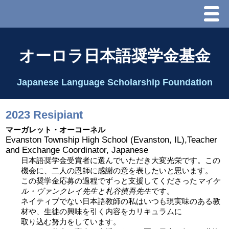
Menu
ホーム
オーロラ日本語奨学金基金
オーロラ基金とは？
Japanese Language Scholarship Foundation
理事長代行あいさつ
2023 Resipiant
2025 理事会
マーガレット・オーコーネル
Evanston Township High School (Evanston, IL),Teacher
and Exchange Coordinator, Japanese
2026 Schedule & Programs
日本語奨学金受賞者に選んでいただき大変光栄です。この
機会に、二人の恩師に感謝の意を表したいと思います。
この奨学金応募の過程でずっと支援してくださった
マイケ
スピーチコンテスト
ル・ヴァンクレイ先生と札谷慎吾先生
です。
ネイティブでない日本語教師の私はいつも現実味のある教
材や、生徒の興味を引く内容をカリキュラムに
Speech Contest Information 2024
取り込む努力をしています。