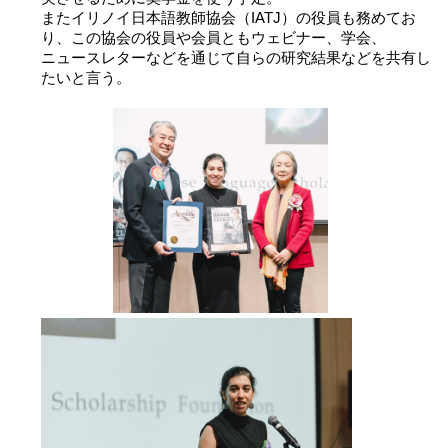
またイリノイ日本語教師協会（IATJ）の役員も務めてお
2017 Winners
り、この協会の役員や会員ともウェビナー、学会、
ニュースレターなどを通じて自らの研究結果などを共有し
たいと言う。
2016 Winners
2015 Winners
2014 Winners
2014 Results
2013 Results
奨学金
2023 Resipiant