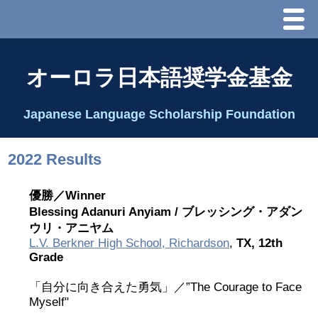
Menu
ホーム
オーロラ日本語奨学金基金
オーロラ基金とは？
Japanese Language Scholarship Foundation
理事長代行あいさつ
2022 Results
2025 理事会
優勝／Winner
Blessing Adanuri Anyiam /
ブレッシング・アダン
2026 Schedule & Programs
ウリ・アニヤム
L.V. Berkner High School, Richardson
,
TX, 12th
スピーチコンテスト
Grade
「自分に向き合えた勇気」／”The Courage to Face
Speech Contest Information 2024
Myself"