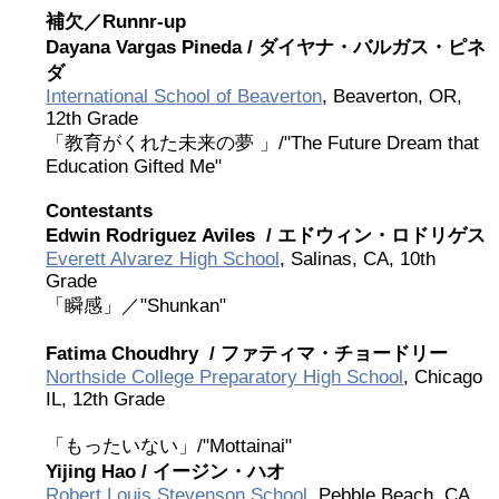
補欠／Runnr-up
2026 出場高校生
Dayana Vargas Pineda /
ダイヤナ・バルガス・ピネ
ダ
2024 Results
International School of Beaverton
, Beaverton, OR,
12th Grade
「教育がくれた未来の夢 」/"The Future Dream that
2023 Results
Education Gifted Me"
Contestants
2022 Results
Edwin Rodriguez Aviles /
エドウィン・ロドリゲス
Everett Alvarez High School
, Salinas, CA, 10th
2021 Results
Grade
「瞬感」／"Shunkan"
2019 Winner
Fatima Choudhry /
ファティマ・チョードリー
Northside College Preparatory High School
, Chicago
IL, 12th Grade
2019 Results
「もったいない」/"Mottainai"
2018 Winners
Yijing Hao /
イージン・ハオ
Robert Louis Stevenson School
, Pebble Beach, CA,