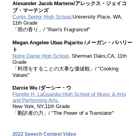
Alexander Jacob Martens/
アレックス・ジェイコ
2019 Recipients
ブ・マーテンズ
Curtis Senior High School
,University Place, WA,
11th Grade
2018 Recipients
「雨の香り」/ "Rain's Fragrancef"
2017 Recipients
Megan Angelee Ubas Pajarito /
メーガン・パハリー
ト
Notre Dame High School
, Sherman Oaks,CA, 11th
2016 Recipients
Grade
「料理をすることの大事な価値観」/ "Cooking
Values"
2015 Recipients
Darcie Wu /
ダーシー・ウ
2014 受賞者
Fiorello H. LaGuardia High School of Music & Arts
and Performing Arts
,
New York, NY,11th Grade
2013 受賞者
「翻訳者の力」/ "The Power of a Translator"
Special Event
2022 Speech Contest Video