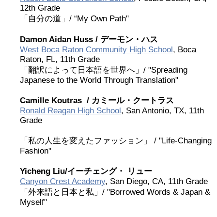
12th Grade
2017 Winners
「自分の道」/ “My Own Path"
Damon Aidan Huss /
デーモン・ハス
2016 Winners
West Boca Raton Community High School
, Boca
Raton, FL, 11th Grade
2015 Winners
「翻訳によって日本語を世界へ」/ "Spreading
Japanese to the World Through Translation"
2014 Winners
Camille Koutras /
カミール・クートラス
Ronald Reagan High School
, San Antonio, TX, 11th
Grade
2014 Results
「私の人生を変えたファッション」 / "Life-Changing
2013 Results
Fashion"
Yicheng Liu/
イーチェング・
リュー
奨学金
Canyon Crest Academy
, San Diego, CA, 11th Grade
「外来語と日本と私」/ "Borrowed Words & Japan &
Myself"
2023 Resipiant